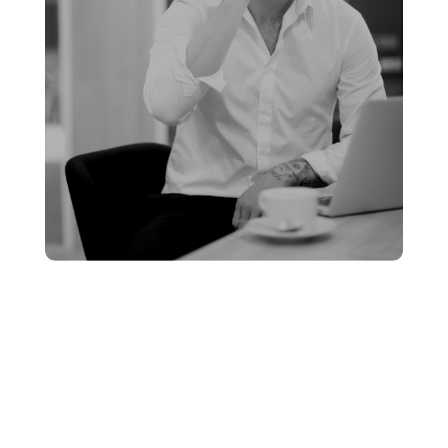
Lorem ipsum dolor sit amet, consectetur adipiscing
elit, sed do eiusmod tempor incididunt ut labore et
dolore magna aliqua. Ut enim ad minim veniam, quis
nostrud exercitation ullamco laboris nisi ut aliquip ex
ea commodo consequat. Duis aute irure dolor in
reprehenderit in voluptate velit esse cillum dolore eu
fugiat nulla pariatur. Excepteur sint occaecat